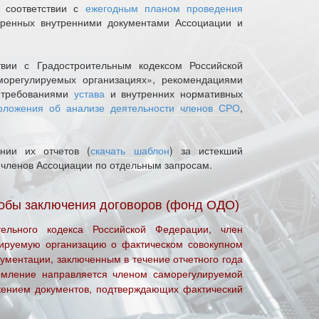
в соответствии с
ежегодным планом проведения
тренных внутренними документами Ассоциации и
твии с Градостроительным кодексом Российской
орегулируемых организациях», рекомендациями
е требованиями
устава
и внутренних нормативных
оложения об анализе деятельности членов СРО
,
нии их отчетов (
скачать шаблон
) за истекший
 членов Ассоциации по отдельным запросам.
собы заключения договоров (фонд ОДО)
тельного кодекса Российской Федерации, член
лируемую организацию о фактическом совокупном
кументации, заключенным в течение отчетного года
домление направляется членом саморегулируемой
ожением документов, подтверждающих фактический