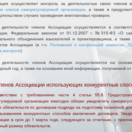
ация осуществляет контроль за деятельностью своих членов 
ок членов саморегулируемой организации
, а также в предусмо
дательством случаях проведения внеплановых проверок.
 деятельности членов Ассоциации осуществляется в соответс
ции, Федеральным законом от 01.12.2007 г. №315-ФЗ «О сам
ального объединения изыскателей и проектировщиков, а такж
нтов Ассоциации (в т.ч.
Положения о контрольной комиссии
,
П
а контроля
)
 деятельности членов Ассоциации осуществляется на основа
арный год, а также на основании иной информации, получаемой от
ленов Ассоциации использующих конкурентные спо
ветствии с требованиями части 4 статьи 55.8. Градострои
гулируемой организации ежегодно обязан уведомлять саморегу
 обязательств по договорам подряда на подготовку проектной до
льзованием конкурентных способов заключения договоров. Уве
зации в срок до 1 марта года, следующего за отчетным, с прил
ный размер обязательств.