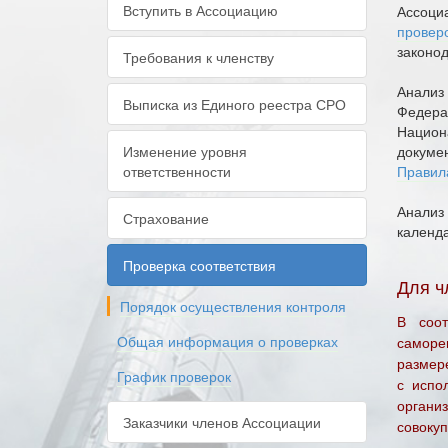
Вступить в Ассоциацию
Ассоци
провер
законо
Требования к членству
Анализ
Выписка из Единого реестра СРО
Федера
Национ
Изменение уровня
докуме
ответственности
Правил
Анализ
Страхование
календ
Проверка соответствия
Для ч
Порядок осуществления контроля
В соот
Общая информация о проверках
саморе
размере
График проверок
с испо
органи
Заказчики членов Ассоциации
совокуп