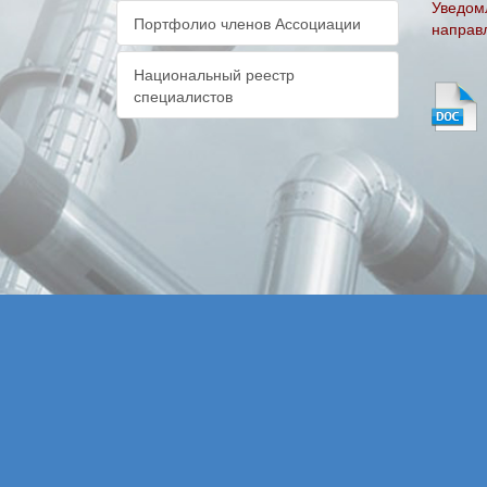
Уведом
Портфолио членов Ассоциации
направ
Национальный реестр
специалистов