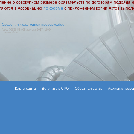
ление о совокупном размере обязательств по договорам подряда н
ляются в Ассоциацию
по форме
с приложением копии Актов выполн
Сведения к ежегодной проверке.doc
(doc, 70656 КБ) 08 августа 2017, 16:04
Скачиваний: 54
Карта сайта
Вступить в СРО
Обратная связь
Архивная верс